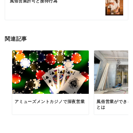
ゲ
風俗営業許可と接待行為
ー
シ
ョ
関連記事
ン
アミューズメントカジノで深夜営業
風俗営業ができる
とは