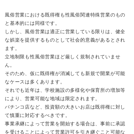
風俗営業における既得権も性風俗関連特殊営業のもの
と基本的には同様です。
しかし、風俗営業は適正に営業している限りは、健全
な娯楽を提供するものとして社会的意義があるとされ
ます。
立地制限も性風俗営業ほど厳しく規制されていませ
ん。
そのため、仮に既得権が消滅しても新規で開業が可能
なケースは多くあります。
それでも近年は、学校施設の多様化や保育所の増加等
により、営業可能な地域は限定されます。
パチンコ店など、投資額の大きいお店は既得権に対し
て慎重に対応するべきです。
事業承継によって営業を開始する場合は、事前に承認
を受けることによって営業許可を引き継ぐこと可能な