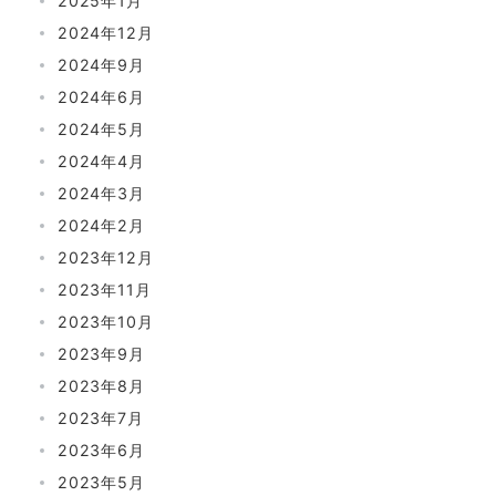
2025年1月
2024年12月
2024年9月
2024年6月
2024年5月
2024年4月
2024年3月
2024年2月
2023年12月
2023年11月
2023年10月
2023年9月
2023年8月
2023年7月
2023年6月
2023年5月