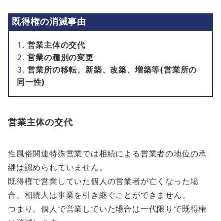
既得権の消滅事由
営業主体の交代
営業の種別の変更
営業所の移転、新築、改築、増築等(営業所の
同一性)
営業主体の交代
性風俗関連特殊営業では相続による営業者の地位の承
継は認められていません。
既得権で営業していた個人の営業者が亡くなった場
合、相続人は事業を引き継ぐことができません。
つまり、個人で営業していた場合は一代限りで既得権