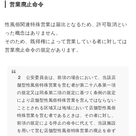
営業廃止命令
性風俗関連特殊営業は届出となるため、許可取消とい
った概念はありません。
そのため、既得権によって営業している者に対しては
営業廃止命令の規定があります。
２
公安委員会は、前項の場合において、当該店
舗型性風俗特殊営業を営む者が第二十八条第一項
の規定又は同条第二項の規定に基づく条例の規定
により店舗型性風俗特殊営業を営んではならない
こととされる区域又は地域において店舗型性風俗
特殊営業を営む者であるときは、その者に対し、
前項の規定による停止の命令に代えて、当該施設
を用いて営む店舗型性風俗特殊営業の廃止を命ず