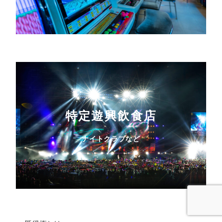
特定遊興飲食店
ナイトクラブなど