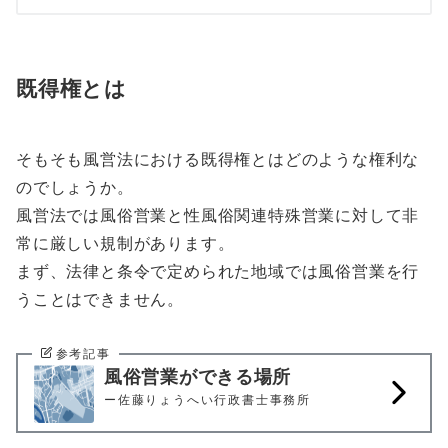
既得権とは
そもそも風営法における既得権とはどのような権利な
のでしょうか。
風営法では風俗営業と性風俗関連特殊営業に対して非
常に厳しい規制があります。
まず、法律と条令で定められた地域では風俗営業を行
うことはできません。
参考記事
風俗営業ができる場所
ー佐藤りょうへい行政書士事務所