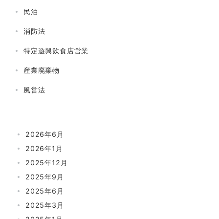
民泊
消防法
特定遊興飲食店営業
産業廃棄物
風営法
2026年6月
2026年1月
2025年12月
2025年9月
2025年6月
2025年3月