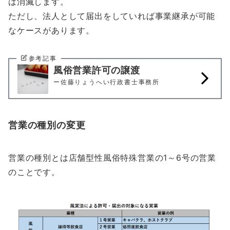
は消滅します。
ただし、法人として届出をしていれば事業継承が可能
なケースがあります。
参考記事
風俗営業許可の譲渡
ー佐藤りょうへい行政書士事務所
営業の種別の変更
営業の種別とは店舗型性風俗特殊営業の1～6号の営業
のことです。