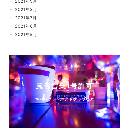
2021年9月
2021年8月
2021年7月
2021年6月
2021年5月
風俗営業1号許可
キャバクラ・ホストクラブなど