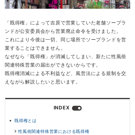
「既得権」によって吉原で営業していた老舗ソープラ
ンドが公安委員会から営業廃止命令を受けました。
これにより今後は一切、同じ場所でソープランドを営
業することはできません。
なぜなら「既得権」が消滅してしまい、新たに性風俗
関連特殊営業の届出ができないからです。
既得権消滅による不利益など、風営法による規制を交
えながら解説したいと思います。
INDEX
既得権とは
性風俗関連特殊営業における既得権