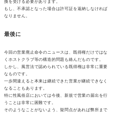
換を受ける必要があります。
もし、不承認となった場合は許可証を返納しなければ
なりません。
最後に
今回の営業廃止命令のニュースは、既得権だけではな
くホストクラブ等の構造的問題も絡んだものです。
しかし、風営法で認められている既得権は非常に重要
なものです。
一歩間違えると本来は継続できた営業が継続できなく
なることもあります。
特に性風俗店においては今後、新規で営業の届出を行
うことは非常に困難です。
そのようなことがないよう、疑問点があれば弊所まで