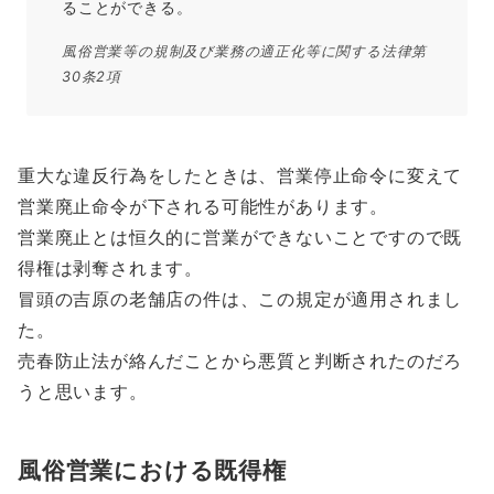
ることができる。
風俗営業等の規制及び業務の適正化等に関する法律第
30条2項
重大な違反行為をしたときは、営業停止命令に変えて
営業廃止命令が下される可能性があります。
営業廃止とは恒久的に営業ができないことですので既
得権は剥奪されます。
冒頭の吉原の老舗店の件は、この規定が適用されまし
た。
売春防止法が絡んだことから悪質と判断されたのだろ
うと思います。
風俗営業における既得権