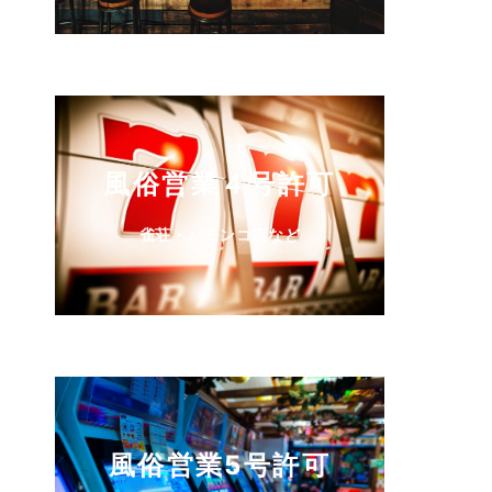
風俗営業４号許可
雀荘・パチンコ店など
風俗営業5号許可