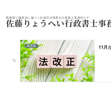
秋葉原で風営法に基づく許認可が得意な行政書士事務所です
佐藤りょうへい行政書士事
風営法
11