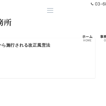
03-6
務所
ホーム
事
HOME
O
月から施行される改正風営法