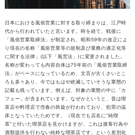
日本における風俗営業に対する取り締まりは、江戸時
代から行われていたと言います。時を経て、戦後に
「風俗営業取締法」が制定され、昭和59年の改正によ
り現在の名称「風俗営業等の規制及び業務の適正化等
に関する法律」(以下「風営法」)に変更されました。
名称が変わっても内容自体は75年前の「風俗営業取締
法」がベースになっているため、文言が古くさいとこ
ろも多々あり、今ではもはや絶滅していそうな業態の
記載も残っています。例えば、対象の業態の中に「カ
フェー」が含まれています。なぜかというと、昔は喫
茶店や料理店で売春の斡旋が行われており、犯罪の温
床となっていたためです。（現在でも店名に“純喫
茶”と付いた喫茶店を見かけますが、これは接客行為や
酒類提供を行わない純粋な喫茶店です、という差別化