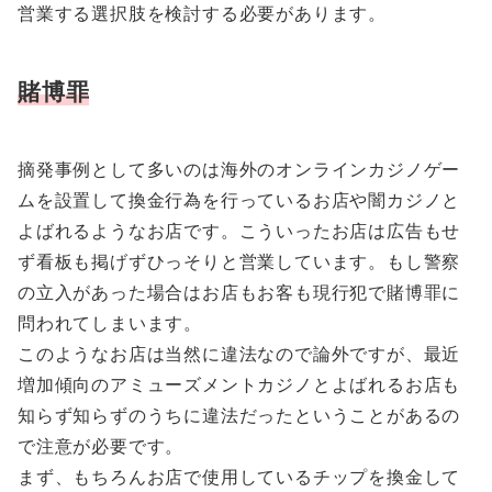
営業する選択肢を検討する必要があります。
賭博罪
摘発事例として多いのは海外のオンラインカジノゲー
ムを設置して換金行為を行っているお店や闇カジノと
よばれるようなお店です。こういったお店は広告もせ
ず看板も掲げずひっそりと営業しています。もし警察
の立入があった場合はお店もお客も現行犯で賭博罪に
問われてしまいます。
このようなお店は当然に違法なので論外ですが、最近
増加傾向のアミューズメントカジノとよばれるお店も
知らず知らずのうちに違法だったということがあるの
で注意が必要です。
まず、もちろんお店で使用しているチップを換金して