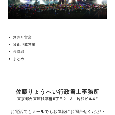
無許可営業
禁止地域営業
賭博罪
まとめ
佐藤りょうへい行政書士事務所
東京都台東区浅草橋5丁目2－3 鈴和ビル4F
お電話でもメールでもお気軽にお問合せください