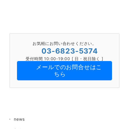
お気軽にお問い合わせください。
03-6823-5374
受付時間 10:00-19:00 [ 日・祝日除く ]
メールでのお問合せはこ
ちら
news