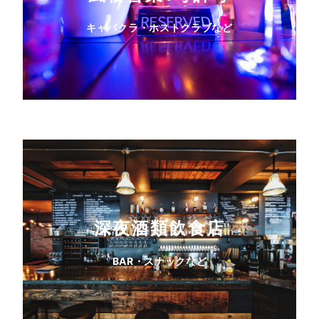
キャバクラ・ホストクラブなど
深夜酒類飲食店
BAR・スナックなど