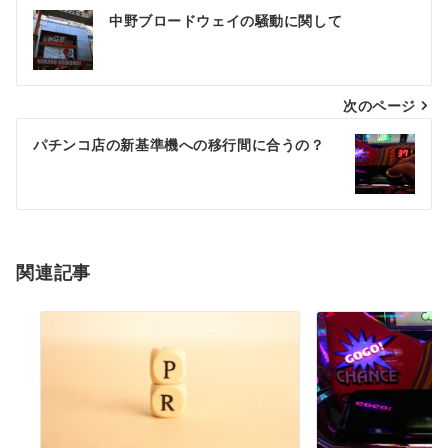
投
中野ブロードウェイの騒動に関して
稿
ナ
次のページ
ビ
ゲ
パチンコ店の新基準機への移行間に合うの？
ー
シ
ョ
関連記事
ン