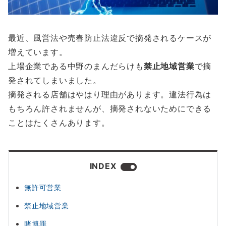
最近、風営法や売春防止法違反で摘発されるケースが
増えています。
上場企業である中野のまんだらけも
禁止地域営業
で摘
発されてしまいました。
摘発される店舗はやはり理由があります。違法行為は
もちろん許されませんが、摘発されないためにできる
ことはたくさんあります。
INDEX
無許可営業
禁止地域営業
賭博罪