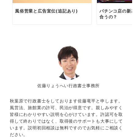
風俗営業と広告宣伝(追記あり)
パチンコ店の新基
合うの？
佐藤りょうへい行政書士事務所
秋葉原で行政書士をしております佐藤竜平と申します。
風営法、旅館業の許可、民泊が得意です。親しみやすく
皆様にわかりやすい説明を心がけています。許認可を取
得して終わりではなく、取得後のサポートも大事にして
います。説明初回相談は無料ですのでお気軽にご相談く
ださい。