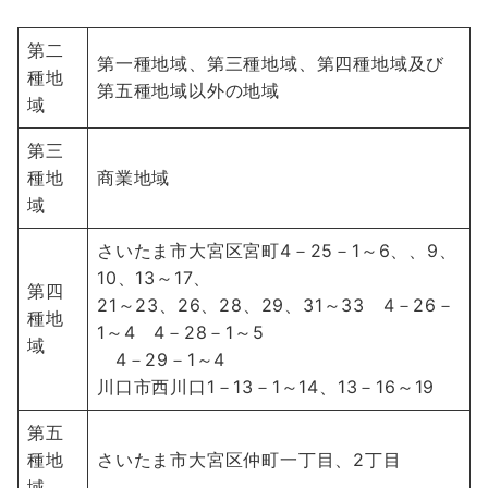
第二
第一種地域、第三種地域、第四種地域及び
種地
第五種地域以外の地域
域
第三
種地
商業地域
域
さいたま市大宮区宮町4－25－1～6、、9、
10、13～17、
第四
21～23、26、28、29、31～33 4－26－
種地
1～4 4－28－1～5
域
4－29－1～4
川口市西川口1－13－1～14、13－16～19
第五
種地
さいたま市大宮区仲町一丁目、2丁目
域