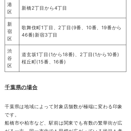
港
新橋2丁目から4丁目
区
新
歌舞伎町1丁目、2丁目(9番、10番、19番から
宿
46番)新宿3丁目
区
渋
道玄坂1丁目(1から18番)、2丁目(1から10番)
谷
桜丘町(15番、16番)
区
千葉県の場合
千葉県は地域によって対象店舗数が極端に変わる印象
です。
船橋市や柏市など、駅前は関東でも有数の繁華街が広
がる一方、同一市内でも田畑が広がっている状況も考