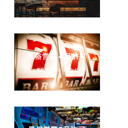
風俗営業４号許可
雀荘・パチンコ店など