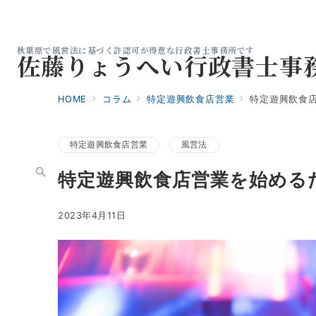
秋葉原で風営法に基づく許認可が得意な行政書士事務所です
佐藤りょうへい行政書士事
HOME
コラム
特定遊興飲食店営業
特定遊興飲食
特定遊興飲食店営業
風営法
特定遊興飲食店営業を始める
2023年4月11日